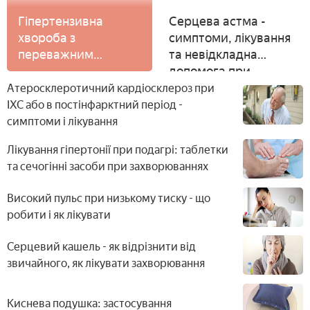
Гіпертензивна
Серцева астма -
хвороба з
симптоми, лікування
переважним
та невідкладна
ураженням серця:
допомога при
лікування
приступі
Атеросклеротичний кардіосклероз при
ІХС або в постінфарктний період -
симптоми і лікування
Лікування гіпертонії при подагрі: таблетки
та сечогінні засоби при захворюваннях
Високий пульс при низькому тиску - що
робити і як лікувати
Серцевий кашель - як відрізнити від
звичайного, як лікувати захворювання
Киснева подушка: застосування