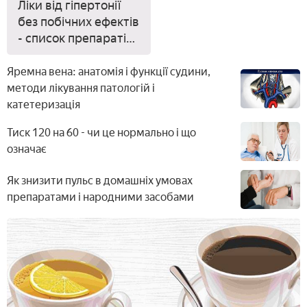
Ліки від гіпертонії
без побічних ефектів
- список препаратів
нового покоління з
описом і цінами
Яремна вена: анатомія і функції судини,
методи лікування патологій і
катетеризація
Тиск 120 на 60 - чи це нормально і що
означає
Як знизити пульс в домашніх умовах
препаратами і народними засобами