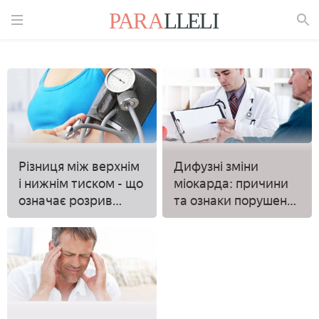
Знайти
Різниця між верхнім
Дифузні зміни
і нижнім тиском - що
міокарда: причини
означає розрив
та ознаки порушень,
показників
засоби для
лікування, наслідки
та профілактика