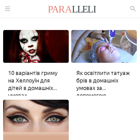
Знайти
10 варіантів гриму
Як освітлити татуаж
на Хеллоуїн для
брів в домашніх
дітей в домашніх
умовах за
умовах
допомогою
підручних засобів