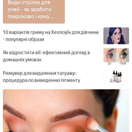
Види стрілок для
очей - як зробити
покроково і кому
підійдуть класичні,
широкі або східні
10 варіантів гриму на Хеллоуїн для дівчини
- популярні образи
Як відростити вії: ефективний догляд в
домашніх умовах
Ремувер для видалення татуажу:
процедура по виведенню пігменту