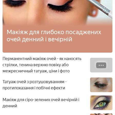
Макіяж для глибоко посаджених
очей денний і вечірній
Перманентний макіяж очей - як наносять
стрілки, тенина верхню повіку або
межресничный татуаж, ціни і фото
Татуаж очей з розтушовуванням -
протипоказання і побічні ефекти
Макіяж для сіро-зелених очей вечірній і
денний