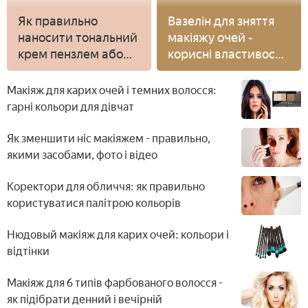
Як правильно
Вазелін для зняття
наносити тональний
макіяжу очей -
крем пензлем або
корисні властивості і
спонжем
застосування
Макіяж для карих очей і темних волосся:
гарні кольори для дівчат
Як зменшити ніс макіяжем - правильно,
якими засобами, фото і відео
Коректори для обличчя: як правильно
користуватися палітрою кольорів
Нюдовый макіяж для карих очей: кольори і
відтінки
Макіяж для 6 типів фарбованого волосся -
як підібрати денний і вечірній